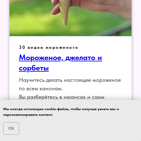
30 видов мороженого
Мороженое, джелато и
сорбеты
Научитесь делать настоящее мороженое
по всем канонам.
Вы разберётесь в нюансах и сами
приготовите до 30 видов различного
Мы иногда используем cookie-файлы, чтобы получше узнать вас и
мороженого и не только прямо на своей
персонализировать контент.
кухне.
OK