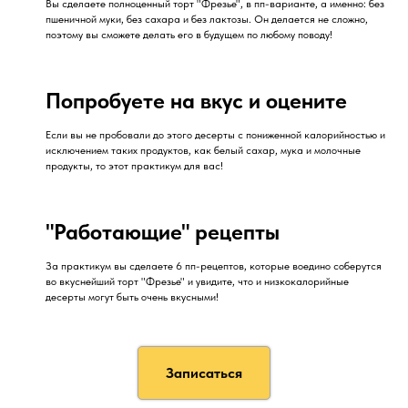
Вы сделаете полноценный торт "Фрезье", в пп-варианте, а именно: без
пшеничной муки, без сахара и без лактозы. Он делается не сложно,
поэтому вы сможете делать его в будущем по любому поводу!
Попробуете на вкус и оцените
Если вы не пробовали до этого десерты с пониженной калорийностью и
исключением таких продуктов, как белый сахар, мука и молочные
продукты, то этот практикум для вас!
"Работающие" рецепты
За практикум вы сделаете 6 пп-рецептов, которые воедино соберутся
во вкуснейший торт "Фрезье" и увидите, что и низкокалорийные
десерты могут быть очень вкусными!
Записаться