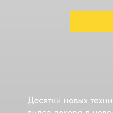
Десятки новых техник
видов декора в ново