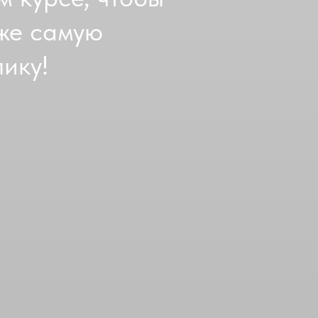
аже самую
ику!