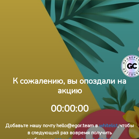
К сожалению, вы опоздали на
акцию
00:00:00
Добавьте нашу почту hello@egor.team в
whitelist
, чтобы
в следующий раз вовремя получить