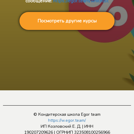
сообщение:
https://egor.team/whitelist
Посмотреть другие курсы
© Кондитерская школа Egor team
https://w.egor.team/
ИП Козловский Е. Д. | ИНН
190207209626 | ОГРНИП 323508100256966