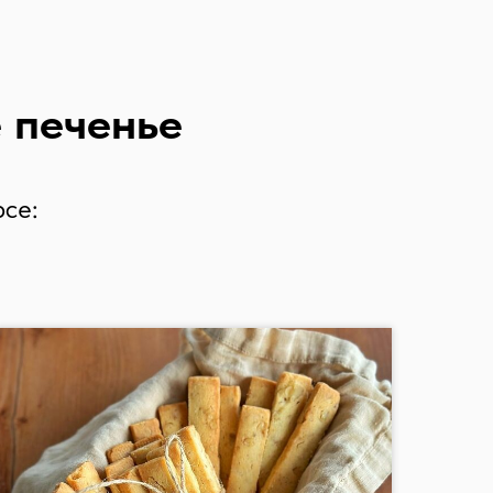
 печенье
рсе: