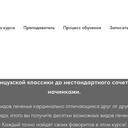
а курса
Преподаватель
Процесс обучения
Записать
Онлайн-курс
ременное печ
нцузской классики до нестандартного сочет
начинками.
 видов печенья кардинально отличающихся друг от др
ида, итого вы получите десятки возможных видов пече
Каждый точно найдёт своих фаворитов в этом курсе!