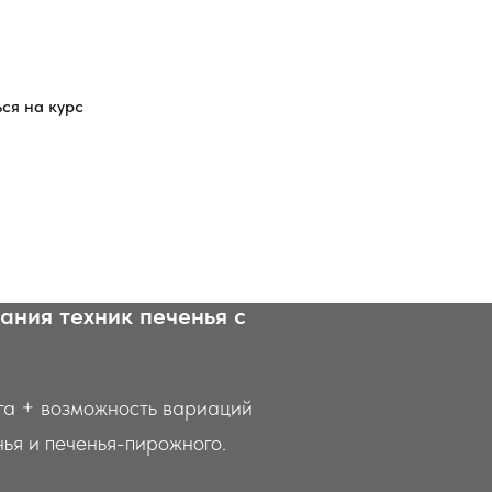
ся на курс
енье»
ания техник печенья с
уга + возможность вариаций
нья и печенья-пирожного.