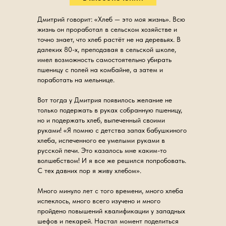
Дмитрий говорит: «Хлеб — это моя жизнь». Всю
жизнь он проработал в сельском хозяйстве и
точно знает, что хлеб растёт не на деревьях. В
далеких 80-х, преподавая в сельской школе,
имел возможность самостоятельно убирать
пшеницу с полей на комбайне, а затем и
поработать на мельнице.
Вот тогда у Дмитрия появилось желание не
только подержать в руках собранную пшеницу,
но и подержать хлеб, выпеченный своими
руками! «Я помню с детства запах бабушкиного
хлеба, испеченного ее умелыми руками в
русской печи. Это казалось мне каким-то
волшебством! И я все же решился попробовать.
С тех давних пор я живу хлебом».
Много минуло лет с того времени, много хлеба
испеклось, много всего изучено и много
пройдено повышений квалификации у западных
шефов и пекарей. Настал момент поделиться