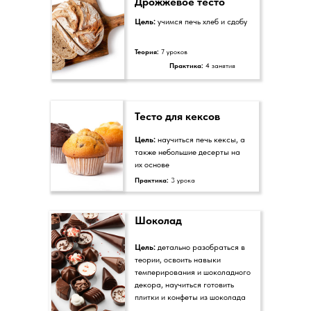
Дрожжевое тесто
Цель:
учимся печь хлеб и сдобу
Теория:
7 уроков
Практика:
4 занятия
Тесто для кексов
Цель:
научиться печь кексы, а
также небольшие десерты на
их основе
Практика:
3 урока
Шоколад
Цель:
детально разобраться в
теории, освоить навыки
темперирования и шоколадного
декора, научиться готовить
плитки и конфеты из шоколада