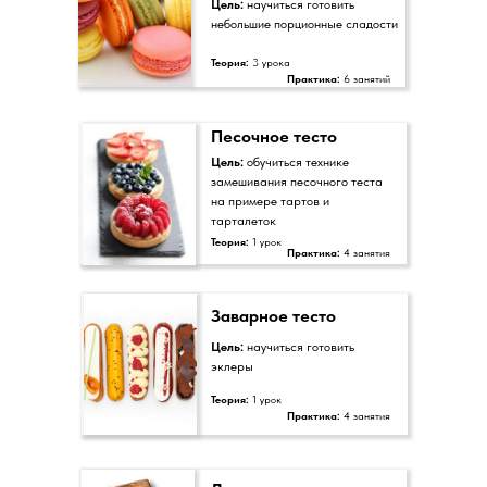
Цель:
научиться готовить
небольшие порционные сладости
Теория:
3 урока
Практика:
6
занятий
Песочное тесто
Цель:
обучиться технике
замешивания песочного теста
на примере тартов и
тарталеток
Теория:
1 урок
Практика:
4 занятия
Заварное тесто
Цель:
научиться готовить
эклеры
Теория:
1 урок
Практика:
4 занятия