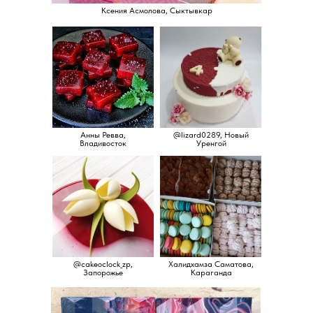
Ксения Асмолова, Сыктывкар
Анны Ревва,
@lizard0289, Новый
Владивосток
Уренгой
@cakeoclock_zp,
Халидхамза Саматова,
Запорожье
Караганда